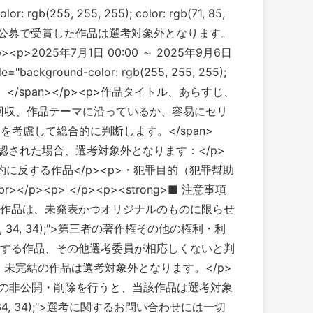
55, 255, 255); color: rgb(71, 85,
イトや公募で受賞した作品は選考対象外となります。
</p><p>2025年7月1日 00:00 ～ 2025年9月6日
ackground-color: rgb(255, 255, 255);
す。</span></p><p>作品タイトル、あらすじ、
線回収、作品テーマに沿っているか、容易にセリ
5, 105);">を考慮して総合的に判断します。</span>
以下の行為が確認された場合、選考対象外となります：</p>
約に反する作品</p><p>・犯罪目的（犯罪幇助
><p> </p><p><strong>■ 注意事項
 34, 34);">・応募作品は、未発表かつオリジナルのものに限らせ
 rgb(34, 34, 34);">第三者の著作権その他の権利・利
する作品、その他選考委員が相応しくないと判
。未完結の作品は選考対象外となります。</p>
;">一度投稿された作品の非公開・削除を行うと、当該作品は選考対象
rgb(34, 34, 34);">選考に関するお問い合わせには一切