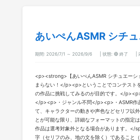
あいぺんASMR シチ
期間: 2026/7/1 ～ 2026/9/6
|
状態: 🔴 終了
|
<p><strong>【あいぺんASMR シチュエ
まらない！</p><p>ということでコンテス
の作品に挑戦してみるのが目的です。</p><p><br><
</p><p>・ジャンル不問</p><p>・A
て、キャラクターの動きや声色などセリフ以外の
とが可能な限り、詳細なフォーマットの指定はありませんが、<spa
作品は選考対象外となる場合があります。</span></
字（セリフのみ、地の文を除く）であること（地の