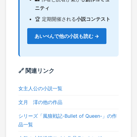
ニティ
🏆 定期開催される
小説コンテスト
あいぺんで他の小説も読む →
🔗 関連リンク
女主人公の小説一覧
文月 澪の他の作品
シリーズ「風狼戦記-Bullet of Queen-」の作
品一覧