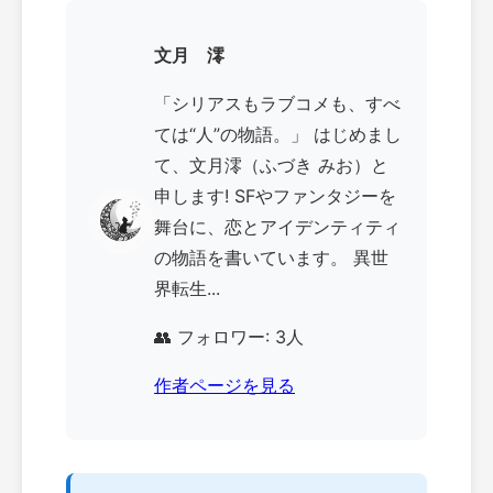
文月 澪
「シリアスもラブコメも、すべ
ては“人”の物語。」 はじめまし
て、文月澪（ふづき みお）と
申します! SFやファンタジーを
舞台に、恋とアイデンティティ
の物語を書いています。 異世
界転生...
👥 フォロワー: 3人
作者ページを見る