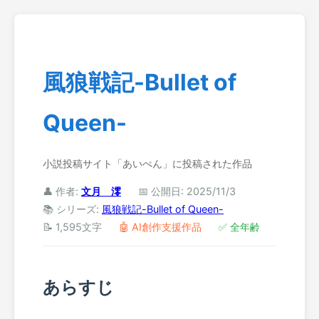
風狼戦記-Bullet of
Queen-
小説投稿サイト「あいぺん」に投稿された作品
👤 作者:
文月 澪
📅 公開日: 2025/11/3
📚 シリーズ:
風狼戦記-Bullet of Queen-
📝 1,595文字
🤖 AI創作支援作品
✅ 全年齢
あらすじ