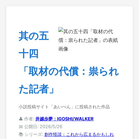
其の五
十四
「取材の代償：祟られ
た記者」
小説投稿サイト「あいぺん」に投稿された作品
👤 作者:
井越歩夢：IGOSHI/WALKER
📅 公開日: 2026/5/26
📚 シリーズ:
創作怪談：これから広まるかもしれ