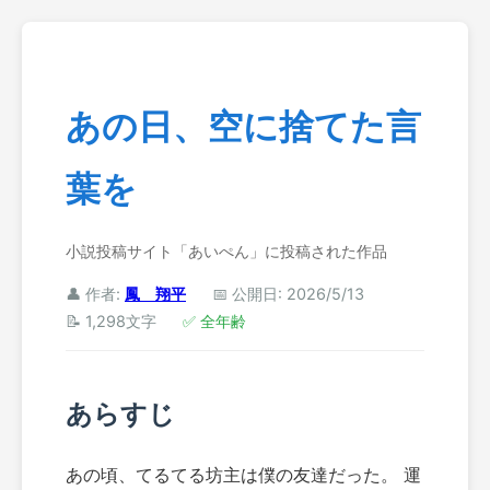
あの日、空に捨てた言
葉を
小説投稿サイト「あいぺん」に投稿された作品
👤 作者:
鳳 翔平
📅 公開日: 2026/5/13
📝 1,298文字
✅ 全年齢
あらすじ
あの頃、てるてる坊主は僕の友達だった。 運