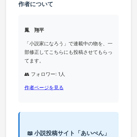
作者について
鳳 翔平
「小説家になろう」で連載中の物を、一
部修正してこちらにも投稿させてもらっ
てます。
👥 フォロワー: 1人
作者ページを見る
📖 小説投稿サイト「あいぺん」