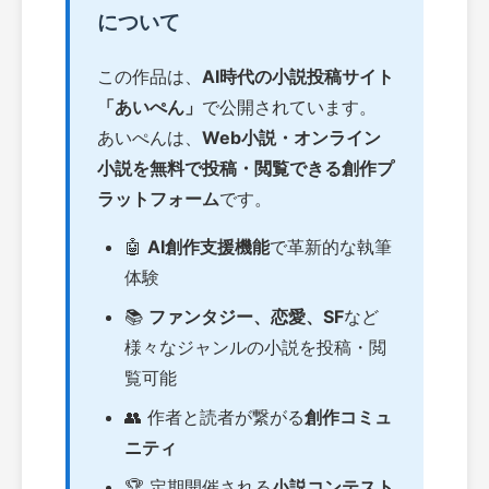
について
この作品は、
AI時代の小説投稿サイト
「あいぺん」
で公開されています。
あいぺんは、
Web小説・オンライン
小説を無料で投稿・閲覧できる創作プ
ラットフォーム
です。
🤖
AI創作支援機能
で革新的な執筆
体験
📚
ファンタジー、恋愛、SF
など
様々なジャンルの小説を投稿・閲
覧可能
👥 作者と読者が繋がる
創作コミュ
ニティ
🏆 定期開催される
小説コンテスト