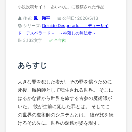
小説投稿サイト「あいぺん」に投稿された作品
👤 作者:
鳳 翔平
📅 公開日: 2026/5/13
📚 シリーズ:
Deicide Desperado －ディーサイ
ド・デスペラード－ ～神殺しの無法者～
📝 3,132文字
✅ 全年齢
あらすじ
大きな罪を犯した者が、その罪を償うために
死後、魔術師として転生される世界。 そこに
はるかな昔から世界を旅する古参の魔術師が
いた。 彼が生前に犯した罪とは。 そしてこ
の世界の魔術師のシステムとは。 彼が旅を続
けるその先に、世界の深遠が姿を現す。