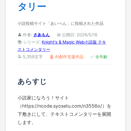
タリー
小説投稿サイト「あいぺん」に投稿された作品
👤 作者:
さあもん
📅 公開日: 2026/5/16
📚 シリーズ:
Knight's & Magic Web小説版 テキ
ストコメンタリー
📝 5,359文字
🤖 AI創作支援作品
✅ 全年齢
あらすじ
小説家になろう！サイト
（https://ncode.syosetu.com/n3556o/）を
下敷きにして、テキストコメンタリーを展開
します。