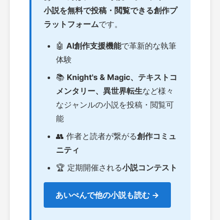
小説を無料で投稿・閲覧できる創作プ
ラットフォーム
です。
🤖
AI創作支援機能
で革新的な執筆
体験
📚
Knight's & Magic、テキストコ
メンタリー、異世界転生
など様々
なジャンルの小説を投稿・閲覧可
能
👥 作者と読者が繋がる
創作コミュ
ニティ
🏆 定期開催される
小説コンテスト
あいぺんで他の小説も読む →