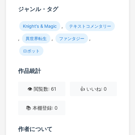
ジャンル・タグ
,
Knight's & Magic
テキストコメンタリー
,
,
,
異世界転生
ファンタジー
ロボット
作品統計
👁️ 閲覧数: 61
👍 いいね: 0
📚 本棚登録: 0
作者について