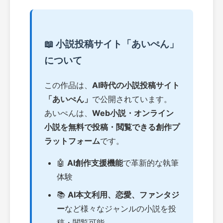
📖 小説投稿サイト「あいぺん」
について
この作品は、
AI時代の小説投稿サイト
「あいぺん」
で公開されています。
あいぺんは、
Web小説・オンライン
小説を無料で投稿・閲覧できる創作プ
ラットフォーム
です。
🤖
AI創作支援機能
で革新的な執筆
体験
📚
AI本文利用、恋愛、ファンタジ
ー
など様々なジャンルの小説を投
稿・閲覧可能