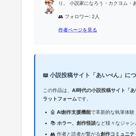
り。 小説家になろう・カクヨム・あ
👥 フォロワー: 2人
作者ページを見る
📖 小説投稿サイト「あいぺん」に
この作品は、
AI時代の小説投稿サイト「
ラットフォーム
です。
🤖
AI創作支援機能
で革新的な執筆体験
📚
ホラー、創作怪談
など様々なジャン
👥 作者と読者が繋がる
創作コミュニテ