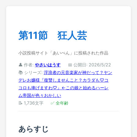
第11節 狂人芸
小説投稿サイト「あいぺん」に投稿された作品
👤 作者:
やさいはうす
📅 公開日: 2026/5/22
📚 シリーズ:
浮浪者の元音楽家が神だって？ヤン
デレお嬢様『復讐しませんこと？カラダも♡コ
コロも捧げますわ♡』←この娘と始めるハーレ
ム帝国が色々おかしい
📝 1,736文字
✅ 全年齢
あらすじ