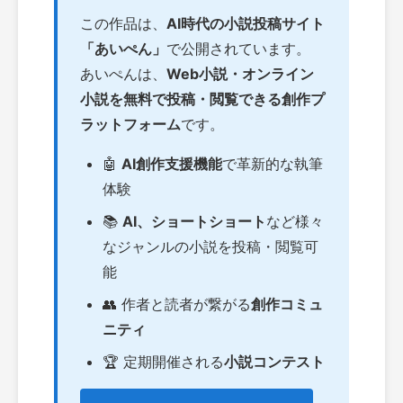
この作品は、
AI時代の小説投稿サイト
「あいぺん」
で公開されています。
あいぺんは、
Web小説・オンライン
小説を無料で投稿・閲覧できる創作プ
ラットフォーム
です。
🤖
AI創作支援機能
で革新的な執筆
体験
📚
AI、ショートショート
など様々
なジャンルの小説を投稿・閲覧可
能
👥 作者と読者が繋がる
創作コミュ
ニティ
🏆 定期開催される
小説コンテスト