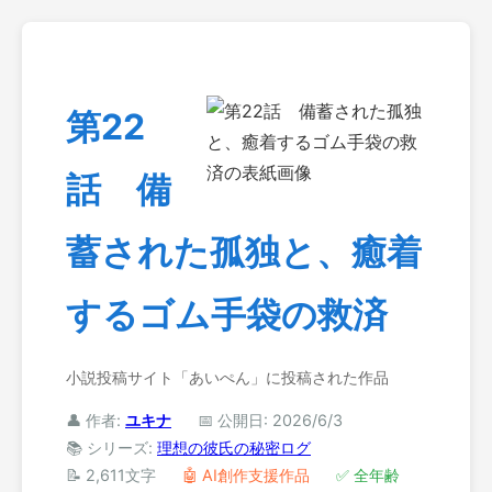
第22
話 備
蓄された孤独と、癒着
するゴム手袋の救済
小説投稿サイト「あいぺん」に投稿された作品
👤 作者:
ユキナ
📅 公開日: 2026/6/3
📚 シリーズ:
理想の彼氏の秘密ログ
📝 2,611文字
🤖 AI創作支援作品
✅ 全年齢