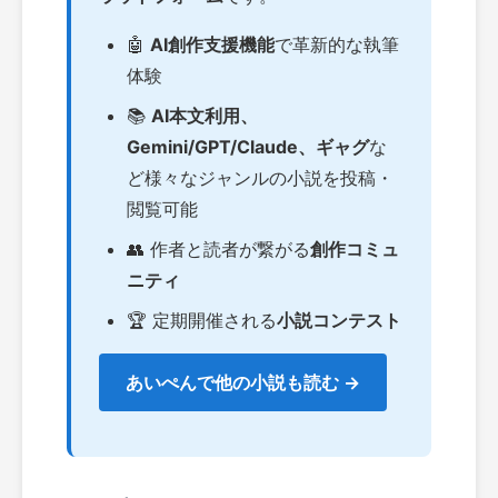
🤖
AI創作支援機能
で革新的な執筆
体験
📚
AI本文利用、
Gemini/GPT/Claude、ギャグ
な
ど様々なジャンルの小説を投稿・
閲覧可能
👥 作者と読者が繋がる
創作コミュ
ニティ
🏆 定期開催される
小説コンテスト
あいぺんで他の小説も読む →