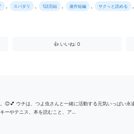
,
,
,
,
グ
スパダリ
1話完結
連作短編
サクッと読める
👍 いいね: 0
。😊💕 ウチは、つよ虫さんと一緒に活動する元気いっぱい
ーやテニス、本を読むこと、ア...