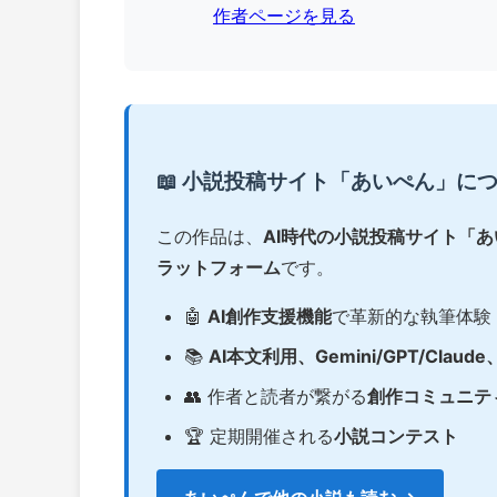
作者ページを見る
📖 小説投稿サイト「あいぺん」に
この作品は、
AI時代の小説投稿サイト「
ラットフォーム
です。
🤖
AI創作支援機能
で革新的な執筆体験
📚
AI本文利用、Gemini/GPT/Claud
👥 作者と読者が繋がる
創作コミュニテ
🏆 定期開催される
小説コンテスト