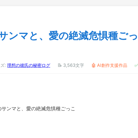
のサンマと、愛の絶滅危惧種ご
ーズ:
理想の彼氏の秘密ログ
📝 3,563文字
🤖 AI創作支援作品
減のサンマと、愛の絶滅危惧種ごっこ