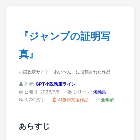
『ジャンプの証明写
真』
小説投稿サイト「あいぺん」に投稿された作品
👤 作者:
GPT小説執筆ライン
📅 公開日: 2026/7/8
📚 シリーズ:
短編集
📝 3,731文字
🤖 AI創作支援作品
✅ 全年齢
あらすじ