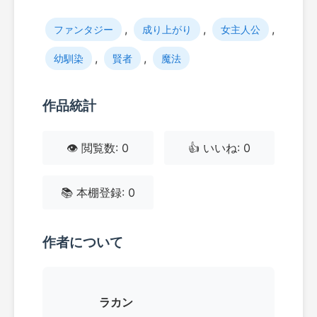
,
,
,
ファンタジー
成り上がり
女主人公
,
,
幼馴染
賢者
魔法
作品統計
👁️ 閲覧数: 0
👍 いいね: 0
📚 本棚登録: 0
作者について
ラカン