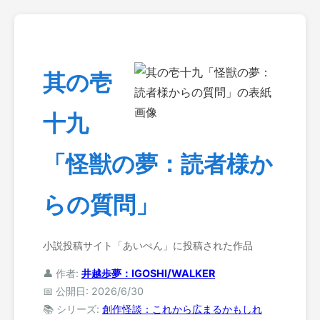
其の壱
十九
「怪獣の夢：読者様か
らの質問」
小説投稿サイト「あいぺん」に投稿された作品
👤 作者:
井越歩夢：IGOSHI/WALKER
📅 公開日: 2026/6/30
📚 シリーズ:
創作怪談：これから広まるかもしれ