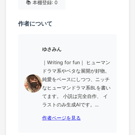
📚 本棚登録: 0
作者について
ゆさみん
｜Writing for fun｜ ヒューマン
ドラマ系やベタな展開が好物。
純愛をベースにしつつ、ニッチ
なヒューマンドラマ系BLを書い
てます。 小説は完全自作、 イ
ラストのみ生成AIです。...
作者ページを見る