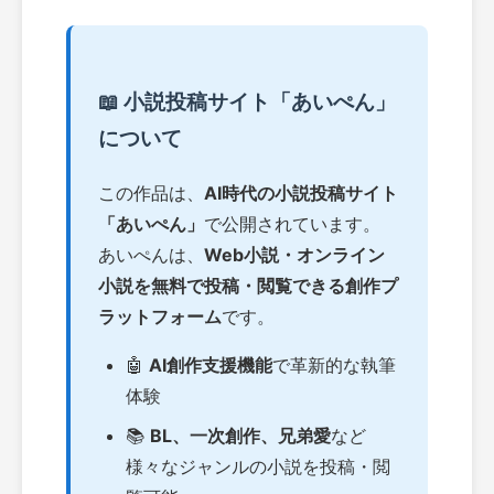
📖 小説投稿サイト「あいぺん」
について
この作品は、
AI時代の小説投稿サイト
「あいぺん」
で公開されています。
あいぺんは、
Web小説・オンライン
小説を無料で投稿・閲覧できる創作プ
ラットフォーム
です。
🤖
AI創作支援機能
で革新的な執筆
体験
📚
BL、一次創作、兄弟愛
など
様々なジャンルの小説を投稿・閲