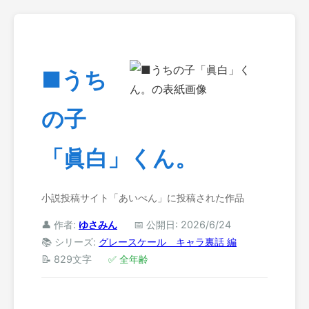
■うち
の子
「眞白」くん。
小説投稿サイト「あいぺん」に投稿された作品
👤 作者:
ゆさみん
📅 公開日: 2026/6/24
📚 シリーズ:
グレースケール キャラ裏話 編
📝 829文字
✅ 全年齢