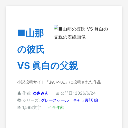
■山那
の彼氏
VS 眞白の父親
小説投稿サイト「あいぺん」に投稿された作品
👤 作者:
ゆさみん
📅 公開日: 2026/6/24
📚 シリーズ:
グレースケール キャラ裏話 編
📝 1,588文字
✅ 全年齢