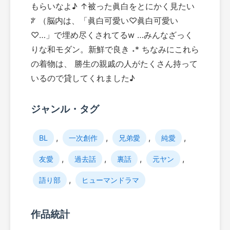
もらいなよ♪ ↑被った眞白をとにかく見たい
ꐕ （脳内は、「眞白可愛い♡眞白可愛い
♡…」で埋め尽くされてるw …みんなざっく
りな和モダン。新鮮で良き ˖* ちなみにこれら
の着物は、 勝生の親戚の人がたくさん持って
いるので貸してくれました♪
ジャンル・タグ
,
,
,
,
BL
一次創作
兄弟愛
純愛
,
,
,
,
友愛
過去話
裏話
元ヤン
,
語り部
ヒューマンドラマ
作品統計