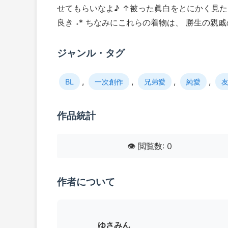
せてもらいなよ♪ ↑被った眞白をとにかく見た
良き ˖* ちなみにこれらの着物は、 勝生の
ジャンル・タグ
,
,
,
,
BL
一次創作
兄弟愛
純愛
作品統計
👁️ 閲覧数: 0
作者について
ゆさみん