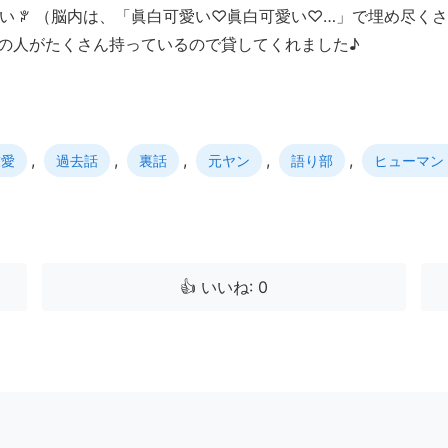
い ꐕ （脳内は、「眞白可愛い♡眞白可愛い♡…」で埋め尽く
親戚の人がたくさん持っているので貸してくれました♪
,
,
,
,
,
友愛
過去話
裏話
元ヤン
語り部
ヒューマン
👍 いいね: 0