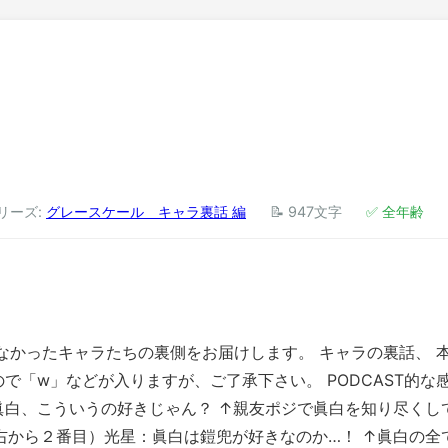
シリーズ:
グレースケール キャラ裏話 編
📝 947文字
✅ 全年齢
れなかったキャラたちの裏側をお届けします。 キャラの裏話、 
で「w」などが入りますが、ご了承下さい。 PODCAST的な
眞白、こういうの好きじゃん？ ↑親友ポジで眞白を知り尽くして
紙右から２番目）光星：眞白は鎧兜が好きなのか…！ ↑眞白の全