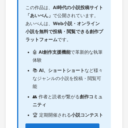
この作品は、
AI時代の小説投稿サイト
「あいぺん」
で公開されています。
あいぺんは、
Web小説・オンライン
小説を無料で投稿・閲覧できる創作プ
ラットフォーム
です。
🤖
AI創作支援機能
で革新的な執筆
体験
📚
AI、ショートショート
など様々
なジャンルの小説を投稿・閲覧可
能
👥 作者と読者が繋がる
創作コミュ
ニティ
🏆 定期開催される
小説コンテスト