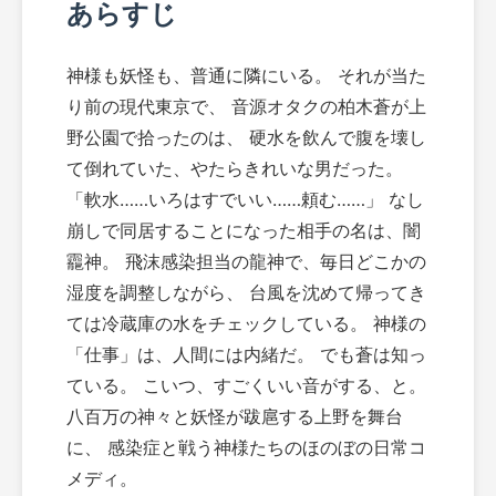
あらすじ
神様も妖怪も、普通に隣にいる。 それが当た
り前の現代東京で、 音源オタクの柏木蒼が上
野公園で拾ったのは、 硬水を飲んで腹を壊し
て倒れていた、やたらきれいな男だった。
「軟水……いろはすでいい……頼む……」 なし
崩しで同居することになった相手の名は、闇
龗神。 飛沫感染担当の龍神で、毎日どこかの
湿度を調整しながら、 台風を沈めて帰ってき
ては冷蔵庫の水をチェックしている。 神様の
「仕事」は、人間には内緒だ。 でも蒼は知っ
ている。 こいつ、すごくいい音がする、と。
八百万の神々と妖怪が跋扈する上野を舞台
に、 感染症と戦う神様たちのほのぼの日常コ
メディ。