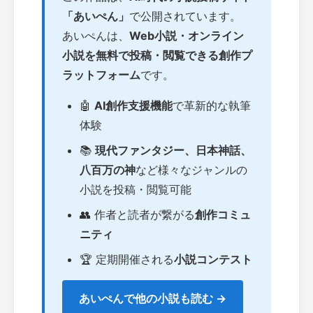
「あいぺん」
で公開されています。
あいぺんは、
Web小説・オンライン
小説を無料で投稿・閲覧できる創作プ
ラットフォーム
です。
🤖
AI創作支援機能
で革新的な執筆
体験
📚
現代ファンタジー、日本神話、
八百万の神
など様々なジャンルの
小説を投稿・閲覧可能
👥 作者と読者が繋がる
創作コミュ
ニティ
🏆 定期開催される
小説コンテスト
あいぺんで他の小説も読む →