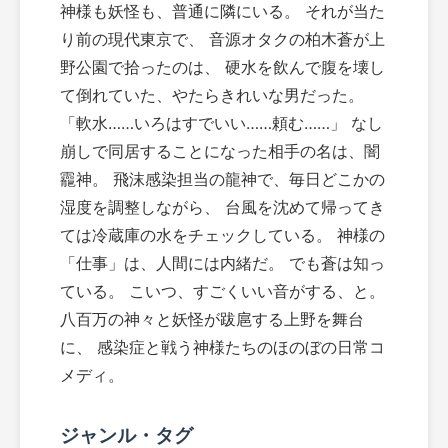
神様も妖怪も、普通に隣にいる。 それが当た
り前の現代東京で、 音源オタクの柏木蒼が上
野公園で拾ったのは、 硬水を飲んで腹を壊し
て倒れていた、やたらきれいな男だった。
「軟水……いろはすでいい……頼む……」 なし
崩しで同居することになった相手の名は、闇
龗神。 飛沫感染担当の龍神で、毎日どこかの
湿度を調整しながら、 台風を沈めて帰ってき
ては冷蔵庫の水をチェックしている。 神様の
「仕事」は、人間には内緒だ。 でも蒼は知っ
ている。 こいつ、すごくいい音がする、と。
八百万の神々と妖怪が跋扈する上野を舞台
に、 感染症と戦う神様たちのほのぼの日常コ
メディ。
ジャンル・タグ