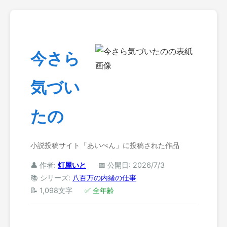
今さら
気づい
たの
小説投稿サイト「あいぺん」に投稿された作品
👤 作者:
灯屋いと
📅 公開日: 2026/7/3
📚 シリーズ:
八百万の内緒の仕事
📝 1,098文字
✅ 全年齢