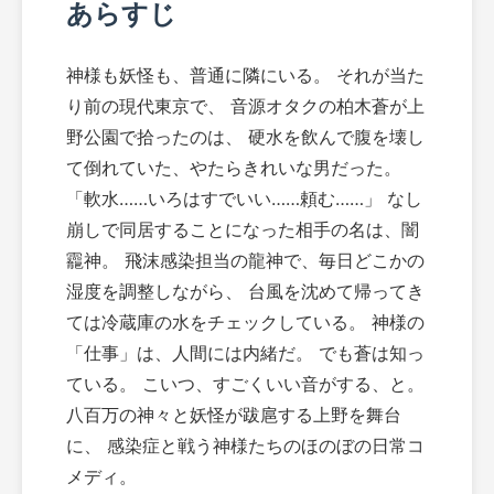
あらすじ
神様も妖怪も、普通に隣にいる。 それが当た
り前の現代東京で、 音源オタクの柏木蒼が上
野公園で拾ったのは、 硬水を飲んで腹を壊し
て倒れていた、やたらきれいな男だった。
「軟水……いろはすでいい……頼む……」 なし
崩しで同居することになった相手の名は、闇
龗神。 飛沫感染担当の龍神で、毎日どこかの
湿度を調整しながら、 台風を沈めて帰ってき
ては冷蔵庫の水をチェックしている。 神様の
「仕事」は、人間には内緒だ。 でも蒼は知っ
ている。 こいつ、すごくいい音がする、と。
八百万の神々と妖怪が跋扈する上野を舞台
に、 感染症と戦う神様たちのほのぼの日常コ
メディ。