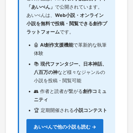
「あいぺん」
で公開されています。
あいぺんは、
Web小説・オンライン
小説を無料で投稿・閲覧できる創作プ
ラットフォーム
です。
🤖
AI創作支援機能
で革新的な執筆
体験
📚
現代ファンタジー、日本神話、
八百万の神
など様々なジャンルの
小説を投稿・閲覧可能
👥 作者と読者が繋がる
創作コミュ
ニティ
🏆 定期開催される
小説コンテスト
あいぺんで他の小説も読む →