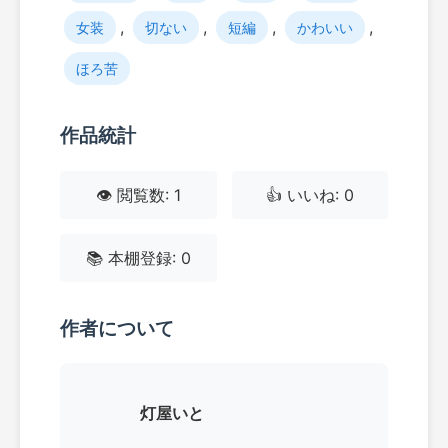
,
,
,
,
女装
切ない
短編
かわいい
ほろ苦
作品統計
👁️ 閲覧数: 1
👍 いいね: 0
📚 本棚登録: 0
作者について
灯屋いと