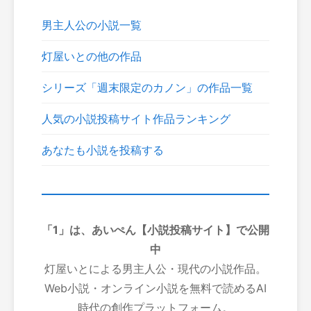
男主人公の小説一覧
灯屋いとの他の作品
シリーズ「週末限定のカノン」の作品一覧
人気の小説投稿サイト作品ランキング
あなたも小説を投稿する
「1」は、あいぺん【小説投稿サイト】で公開
中
灯屋いとによる男主人公・現代の小説作品。
Web小説・オンライン小説を無料で読めるAI
時代の創作プラットフォーム。