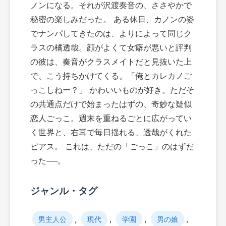
ノンになる。それが沢渡奏音の、ささやかで
秘密の楽しみだった。 ある休日、カノンの姿
でナンパしてきたのは、よりによって同じク
ラスの橘透哉。顔がよくて女癖が悪いと評判
の彼は、奏音がクラスメイトだと見抜いた上
で、こう持ちかけてくる。「俺とカレカノご
っこしねー？」 かわいいものが好き。ただそ
の共通点だけで始まったはずの、奇妙な疑似
恋人ごっこ。週末を重ねるごとに広がってい
く世界と、右耳で毎日揺れる、透哉がくれた
ピアス。 これは、ただの「ごっこ」のはずだ
った──。
ジャンル・タグ
,
,
,
,
男主人公
現代
学園
男の娘