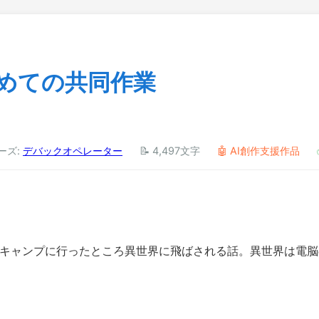
初めての共同作業
リーズ:
デバックオペレーター
📝 4,497文字
🤖 AI創作支援作品
にキャンプに行ったところ異世界に飛ばされる話。異世界は電脳