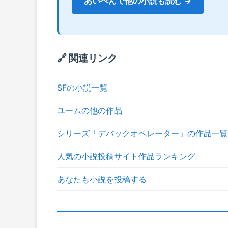
あいぺんで他の小説も読む →
🔗 関連リンク
SFの小説一覧
ユームの他の作品
シリーズ「デバックオペレーター」の作品一覧
人気の小説投稿サイト作品ランキング
あなたも小説を投稿する