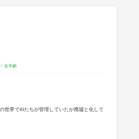
✅ 全年齢
の世界でAIたちが管理していたが廃墟と化して