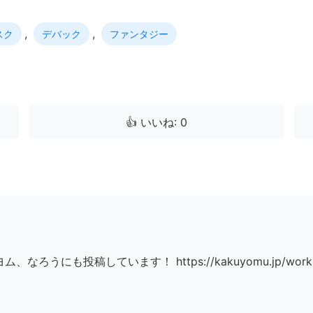
,
,
スク
デバック
ファンタジー
👍 いいね: 0
ろうにも投稿しています！ https://kakuyomu.jp/works/2