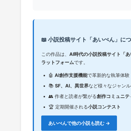
📖 小説投稿サイト「あいぺん」に
この作品は、
AI時代の小説投稿サイト「
ラットフォーム
です。
🤖
AI創作支援機能
で革新的な執筆体験
📚
SF、AI、異世界
など様々なジャンル
👥 作者と読者が繋がる
創作コミュニテ
🏆 定期開催される
小説コンテスト
あいぺんで他の小説も読む →