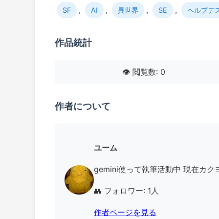
,
,
,
,
SF
AI
異世界
SE
ヘルプデ
作品統計
👁️ 閲覧数: 0
作者について
ユーム
gemini使って執筆活動中 現在カクヨム、な
👥 フォロワー: 1人
作者ページを見る