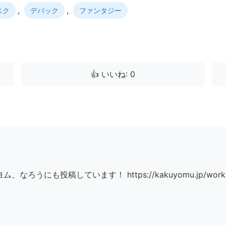
,
,
スク
デバック
ファンタジー
👍 いいね: 0
ろうにも投稿しています！ https://kakuyomu.jp/works/2