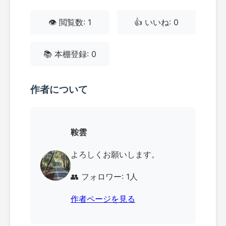
👁️ 閲覧数: 1
👍 いいね: 0
📚 本棚登録: 0
作者について
鞍雲
よろしくお願いします。
👥 フォロワー: 1人
作者ページを見る