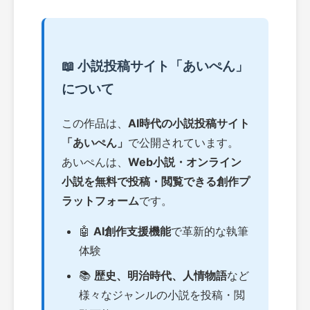
📖 小説投稿サイト「あいぺん」
について
この作品は、
AI時代の小説投稿サイト
「あいぺん」
で公開されています。
あいぺんは、
Web小説・オンライン
小説を無料で投稿・閲覧できる創作プ
ラットフォーム
です。
🤖
AI創作支援機能
で革新的な執筆
体験
📚
歴史、明治時代、人情物語
など
様々なジャンルの小説を投稿・閲