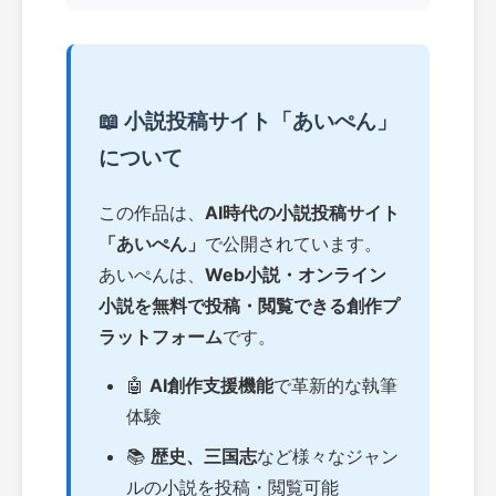
📖 小説投稿サイト「あいぺん」
について
この作品は、
AI時代の小説投稿サイト
「あいぺん」
で公開されています。
あいぺんは、
Web小説・オンライン
小説を無料で投稿・閲覧できる創作プ
ラットフォーム
です。
🤖
AI創作支援機能
で革新的な執筆
体験
📚
歴史、三国志
など様々なジャン
ルの小説を投稿・閲覧可能