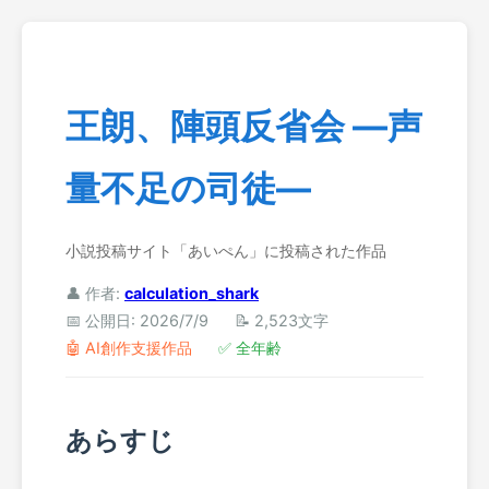
王朗、陣頭反省会 ―声
量不足の司徒―
小説投稿サイト「あいぺん」に投稿された作品
👤 作者:
calculation_shark
📅 公開日: 2026/7/9
📝 2,523文字
🤖 AI創作支援作品
✅ 全年齢
あらすじ