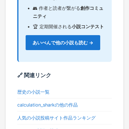
👥 作者と読者が繋がる
創作コミュ
ニティ
🏆 定期開催される
小説コンテスト
あいぺんで他の小説も読む →
🔗 関連リンク
歴史の小説一覧
calculation_sharkの他の作品
人気の小説投稿サイト作品ランキング