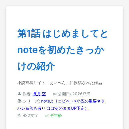
第1話 はじめましてと
noteを初めたきっか
けの紹介
小説投稿サイト「あいぺん」に投稿された作品
👤 作者:
長月 空
📅 公開日: 2026/7/9
📚 シリーズ:
noteよりコピペ（※小説の重要ネタ
バレ＆落ち有り ほぼそのままUP予定）
📝 922文字
✅ 全年齢