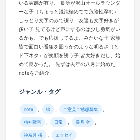
いる実感が有り、 長所が沢山オールラウンダ
ーな子（ちょっと混沌極めてて危険性孕む）
しっとり文字のみで綴り、友達も文字好きが
多い子 見てるけど声にするのは少し勇気がい
るかも。でも応援してるよ、みたいな子 家族
皆で面白い番組を囲うかのような明るさ（と
ド下ネタ）が笑顔を誘う子 皆大好きだし、始
めて良かった。 先ずは去年の八月に始めた
noteをご紹介。
ジャンル・タグ
,
,
,
note
絵
ご意見ご感想募集
,
,
,
精神障害
日常
長月 空
,
神奈月 椿
エッセイ