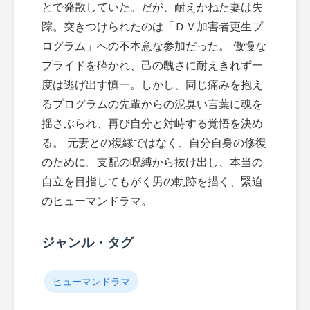
とで発散していた。だが、耐えかねた妻は失
踪。突きつけられたのは「ＤＶ加害者更生プ
ログラム」への不本意な参加だった。 傲慢な
プライドを砕かれ、己の醜さに耐えきれず一
度は逃げ出す慎一。しかし、同じ痛みを抱え
るプログラムの先輩からの泥臭い言葉に魂を
揺さぶられ、再び自分と対峙する覚悟を決め
る。 元妻との復縁ではなく、自分自身の修復
のために。支配の呪縛から抜け出し、本当の
自立を目指してもがく男の軌跡を描く、緊迫
のヒューマンドラマ。
ジャンル・タグ
ヒューマンドラマ