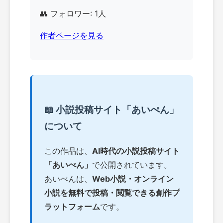
👥 フォロワー: 1人
作者ページを見る
📖 小説投稿サイト「あいぺん」
について
この作品は、
AI時代の小説投稿サイト
「あいぺん」
で公開されています。
あいぺんは、
Web小説・オンライン
小説を無料で投稿・閲覧できる創作プ
ラットフォーム
です。