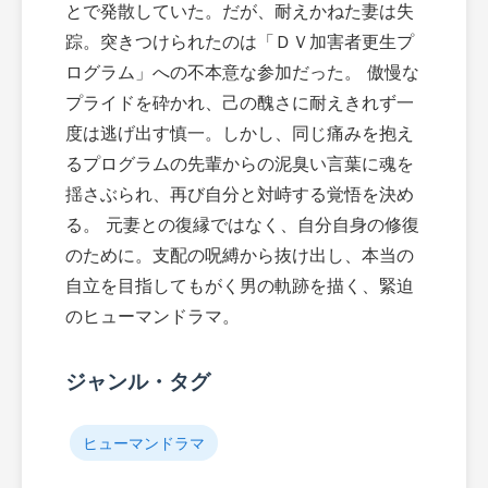
とで発散していた。だが、耐えかねた妻は失
踪。突きつけられたのは「ＤＶ加害者更生プ
ログラム」への不本意な参加だった。 傲慢な
プライドを砕かれ、己の醜さに耐えきれず一
度は逃げ出す慎一。しかし、同じ痛みを抱え
るプログラムの先輩からの泥臭い言葉に魂を
揺さぶられ、再び自分と対峙する覚悟を決め
る。 元妻との復縁ではなく、自分自身の修復
のために。支配の呪縛から抜け出し、本当の
自立を目指してもがく男の軌跡を描く、緊迫
のヒューマンドラマ。
ジャンル・タグ
ヒューマンドラマ