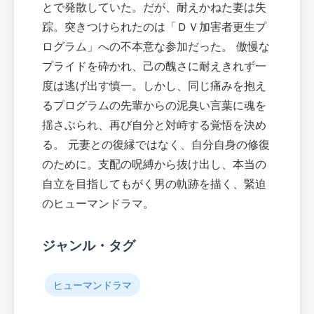
とで発散していた。だが、耐えかねた妻は失
踪。突きつけられたのは「ＤＶ加害者更生プ
ログラム」への不本意な参加だった。 傲慢な
プライドを砕かれ、己の醜さに耐えきれず一
度は逃げ出す慎一。しかし、同じ痛みを抱え
るプログラムの先輩からの泥臭い言葉に魂を
揺さぶられ、再び自分と対峙する覚悟を決め
る。 元妻との復縁ではなく、自分自身の修復
のために。支配の呪縛から抜け出し、本当の
自立を目指してもがく男の軌跡を描く、緊迫
のヒューマンドラマ。
ジャンル・タグ
ヒューマンドラマ