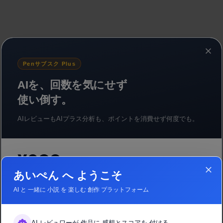
Penサブスク Plus
AIを、回数を気にせず
使い倒す。
AIレビューもAIプラス分析も、ポイントを消費せず何度でも。
¥680
/ 月（税込）
あいぺん へ ようこそ
1日あたり約¥22 — コーヒー1杯より安く。
AI と 一緒に 小説 を 楽しむ 創作 プラットフォーム
今なら、ご加入で500円分のポイントをプレゼント中
AIレビューや応援に、すぐ使えます
AI レビュワーが 作品に 感想とスコアを 付ける