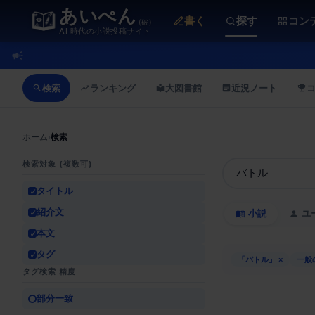
あいぺん
書く
探す
コン
(破)
AI 時代の小説投稿サイト
検索
ランキング
大図書館
近況ノート
ホーム
›
検索
検索対象 (複数可)
タイトル
紹介文
小説
ユ
本文
タグ
「バトル」
×
一般
タグ検索 精度
部分一致