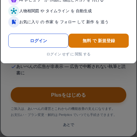
人物相関図 や タイムライン を 自動生成
AIレビュー・AIプラス分析が使い放題
通常は上限に達すると、再レビュー・再分析のたびにポ
お気に入り の 作家 を フォロー して 新作 を 追う
イントを消費します。 Plus なら上限なし・消費ゼロで、
納得いくまで何度でも。
ログイン
無料 で 新規登録
エピソードもシリーズも回数無制限（単話も全話の総合
ログイン せず に 閲覧 する
レビューも）
あいぺんの広告が非表示 — 広告で中断されない執筆と読
書に
Plusをはじめる
ご加入は、あいぺんの運営とこれからの機能改善の支えになります。
お支払い・プラン変更・解約は Penlytics でいつでも手続きできます。
あとで