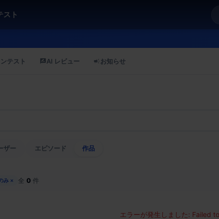
テスト
コンテスト
AI レビュー
お知らせ
ーザー
エピソード
作品
全
0
件
のみ
×
エラーが発生しました:
Failed t