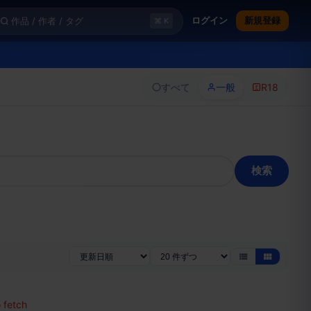
ログイン
新規登録
⌘ K
すべて
一般
R18
検索
o fetch