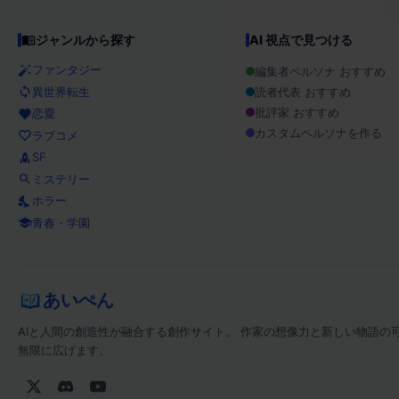
ジャンルから探す
AI 視点で見つける
ファンタジー
編集者ペルソナ おすすめ
異世界転生
読者代表 おすすめ
批評家 おすすめ
恋愛
カスタムペルソナを作る
ラブコメ
SF
ミステリー
ホラー
青春・学園
あいぺん
AIと人間の創造性が融合する創作サイト。 作家の想像力と新しい物語の
無限に広げます。