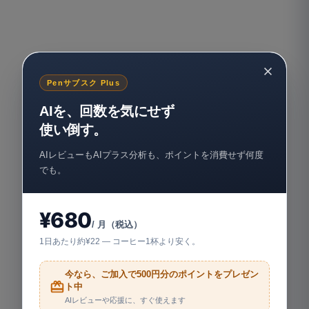
Penサブスク Plus
AIを、回数を気にせず
使い倒す。
AIレビューもAIプラス分析も、ポイントを消費せず何度
でも。
¥680
/ 月（税込）
1日あたり約¥22 — コーヒー1杯より安く。
今なら、ご加入で500円分のポイントをプレゼン
ト中
AIレビューや応援に、すぐ使えます