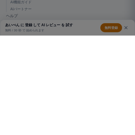
AI機能ガイド
AIパートナー
ヘルプ
使い方ガイド
あいぺん に 登録 して AI レビュー を 試す
無料登録
無料 / 30 秒 で 始められます
はじめての方へ
15 秒でアカウント作成。AI レビュー / マイタグフィード / フ
ォロー機能などを すぐ使えます。
無料で新規登録
すでにアカウントをお持ちですか?
ログイン
あいぺん
AIと人間の創造性が融合する創作サイト。 作家の想像力と新しい物語
の可能性を無限に広げます。