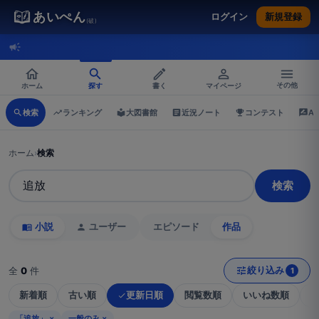
あいぺん
ログイン
新規登録
(破)
ホーム
探す
書く
マイページ
その他
検索
ランキング
大図書館
近況ノート
コンテスト
A
ホーム
›
検索
検索
小説
ユーザー
エピソード
作品
絞り込み
全
0
件
1
新着順
古い順
更新日順
閲覧数順
いいね数順
「追放」
×
一般のみ
×