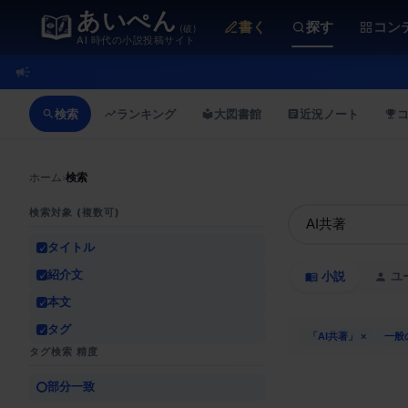
あいぺん
書く
探す
コン
(破)
AI 時代の小説投稿サイト
検索
ランキング
大図書館
近況ノート
ホーム
›
検索
検索対象 (複数可)
タイトル
紹介文
小説
ユ
本文
タグ
「AI共著」
×
一般
タグ検索 精度
部分一致