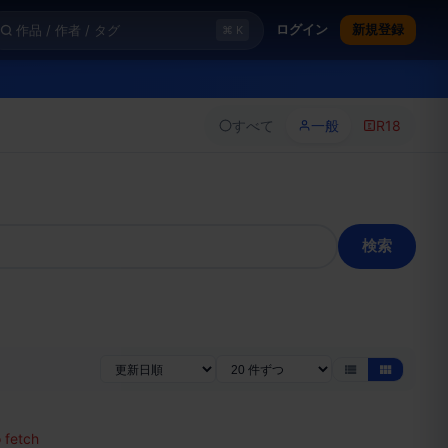
ログイン
新規登録
⌘ K
すべて
一般
R18
検索
o fetch