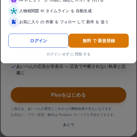
人物相関図 や タイムライン を 自動生成
AIレビュー・AIプラス分析が使い放題
通常は上限に達すると、再レビュー・再分析のたびにポ
お気に入り の 作家 を フォロー して 新作 を 追う
イントを消費します。 Plus なら上限なし・消費ゼロで、
納得いくまで何度でも。
ログイン
無料 で 新規登録
エピソードもシリーズも回数無制限（単話も全話の総合
ログイン せず に 閲覧 する
レビューも）
あいぺんの広告が非表示 — 広告で中断されない執筆と読
書に
Plusをはじめる
ご加入は、あいぺんの運営とこれからの機能改善の支えになります。
お支払い・プラン変更・解約は Penlytics でいつでも手続きできます。
あとで