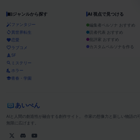
ジャンルから探す
AI 視点で見つける
ファンタジー
編集者ペルソナ おすすめ
異世界転生
読者代表 おすすめ
批評家 おすすめ
恋愛
カスタムペルソナを作る
ラブコメ
SF
ミステリー
ホラー
青春・学園
あいぺん
AIと人間の創造性が融合する創作サイト。 作家の想像力と新しい物語の
無限に広げます。