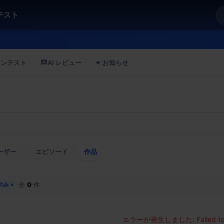
テスト
コンテスト
AI レビュー
お知らせ
ーザー
エピソード
作品
全
0
件
のみ
×
エラーが発生しました:
Failed t