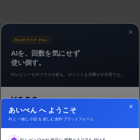
Penサブスク Plus
AIを、回数を気にせず
使い倒す。
AIレビューもAIプラス分析も、ポイントを消費せず何度でも。
¥680
/ 月（税込）
あいぺん へ ようこそ
1日あたり約¥22 — コーヒー1杯より安く。
AI と 一緒に 小説 を 楽しむ 創作 プラットフォーム
今なら、ご加入で500円分のポイントをプレゼント中
AIレビューや応援に、すぐ使えます
AI レビュワーが 作品に 感想とスコアを 付ける