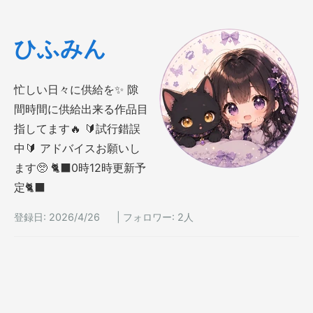
ひふみん
忙しい日々に供給を✨ 隙
間時間に供給出来る作品目
指してます🔥 🔰試行錯誤
中🔰 アドバイスお願いし
ます🥺 🐈‍⬛0時12時更新予
定🐈‍⬛
登録日: 2026/4/26
|
フォロワー: 2人