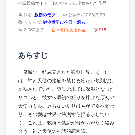
小説投稿サイト「あいぺん」に投稿された作品
👤 作者:
原初のモブ
📅 公開日: 2026/3/25
📚 シリーズ:
観測世界は今日も廻る
📝 2,062文字
🤖 AI創作支援作品
🔞 R18
あらすじ
一度滅び、組み直された観測世界。そこに
は、神と天使の接触を禁じる冷たい規則だけ
が残されていた。喪失の果てに深淵となった
リコルと、彼女へ最初の祈りを捧げた原初の
天使カミル。返らない祈りはやがて愛へ変わ
り、その愛は世界の法則すら揺るがしてい
く。これは、救済と禁忌が分かちがたく絡み
合う、神と天使の神話的恋愛譚。