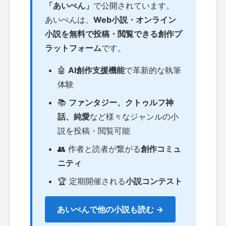
「あいぺん」
で公開されています。
あいぺんは、
Web小説・オンライン
小説を無料で投稿・閲覧できる創作プ
ラットフォーム
です。
🤖
AI創作支援機能
で革新的な執筆
体験
📚
ファンタジー、クトゥルフ神
話、純愛
など様々なジャンルの小
説を投稿・閲覧可能
👥 作者と読者が繋がる
創作コミュ
ニティ
🏆 定期開催される
小説コンテスト
あいぺんで他の小説も読む →