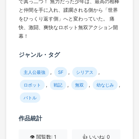
で真っ二つ！ 無力だった少年は、最高の相棒
と仲間を手に入れ、蹂躙される側から「世界
をひっくり返す側」へと変わっていた。 痛
快、激闘、爽快なロボット無双アクション開
幕！
ジャンル・タグ
,
,
,
主人公最強
SF
シリアス
,
,
,
,
ロボット
戦記
無双
幼なじみ
バトル
作品統計
👁️ 閲覧数: 1
👍 いいね: 0