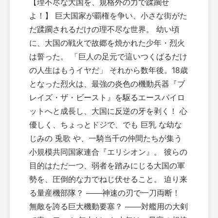
【理不尽な大国を、規格外の力で蹂躙せ
よ！】 巨大国家が覇権を争い、小さな街がた
だ蹂躙されるだけの理不尽な世界。 幼い頃
に、大国の戦火で故郷を焼かれた少年・烈火
は誓った。 「巨人の足元で這いつくばるだけ
の人生はもうイヤだ」 それから数年後。18歳
となった烈火は、最強の炎色の機動兵器『ブ
レイズ・ザ・ビースト』を駆るエースパイロ
ットへと成長し、大国に反逆の牙を剥く！ 心
優しく、ちょっとドジで、でも 巨乳 な幼な
じみの 兎歌 や、一騎当千の仲間たちが集う
小規模共同国家連合『エリシオン』。 彼らの
目的はただ一つ、弱者を踏みにじる大国の軍
勢を、圧倒的な力でねじ伏せること。 迫り来
る量産機部隊？ ───神速の刃で一刀両断！
無敵を誇る巨大機動要塞？ ───対艦用の大剣