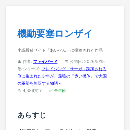
機動要塞ロンザイ
小説投稿サイト「あいぺん」に投稿された作品
👤 作者:
ファイバード
📅 公開日: 2026/5/15
📚 シリーズ:
ブレイジング・サーガ～蹂躙される
側に生まれた少年が、最強の『赤い機体』で大国
の軍勢を無双する物語～
📝 4,389文字
✅ 全年齢
あらすじ