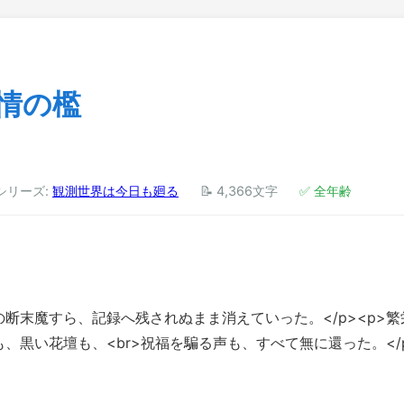
情の檻
 シリーズ:
観測世界は今日も廻る
📝 4,366文字
✅ 全年齢
の断末魔すら、記録へ残されぬまま消えていった。</p><p>繁
、黒い花壇も、<br>祝福を騙る声も、すべて無に還った。</