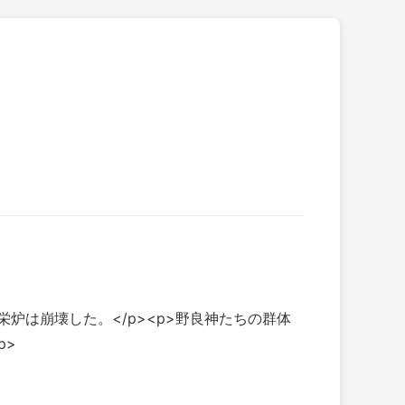
栄炉は崩壊した。</p><p>野良神たちの群体
p>