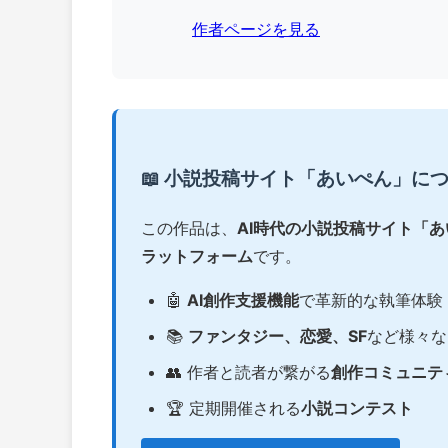
作者ページを見る
📖 小説投稿サイト「あいぺん」に
この作品は、
AI時代の小説投稿サイト「
ラットフォーム
です。
🤖
AI創作支援機能
で革新的な執筆体験
📚
ファンタジー、恋愛、SF
など様々な
👥 作者と読者が繋がる
創作コミュニテ
🏆 定期開催される
小説コンテスト