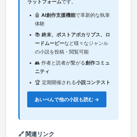
ラットフォーム
です。
🤖
AI創作支援機能
で革新的な執筆
体験
📚
終末、ポストアポカリプス、ロ
ードムービー
など様々なジャンル
の小説を投稿・閲覧可能
👥 作者と読者が繋がる
創作コミュ
ニティ
🏆 定期開催される
小説コンテスト
あいぺんで他の小説も読む →
🔗 関連リンク