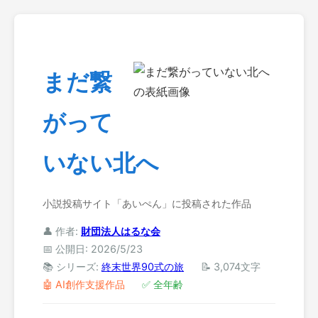
まだ繋
がって
いない北へ
小説投稿サイト「あいぺん」に投稿された作品
👤 作者:
財団法人はるな会
📅 公開日: 2026/5/23
📚 シリーズ:
終末世界90式の旅
📝 3,074文字
🤖 AI創作支援作品
✅ 全年齢