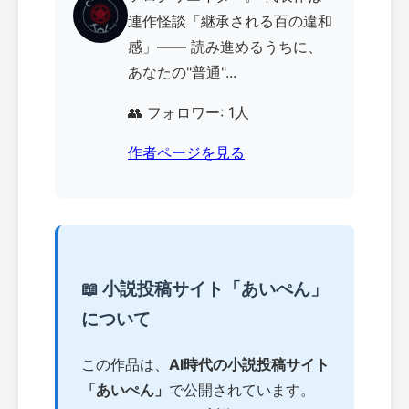
連作怪談「継承される百の違和
感」—— 読み進めるうちに、
あなたの"普通"...
👥 フォロワー: 1人
作者ページを見る
📖 小説投稿サイト「あいぺん」
について
この作品は、
AI時代の小説投稿サイト
「あいぺん」
で公開されています。