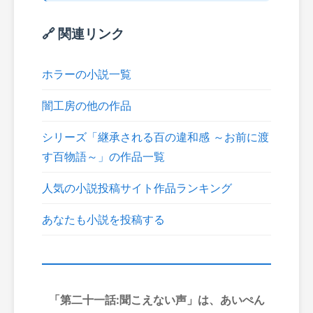
🔗 関連リンク
ホラーの小説一覧
闇工房の他の作品
シリーズ「継承される百の違和感 ～お前に渡
す百物語～」の作品一覧
人気の小説投稿サイト作品ランキング
あなたも小説を投稿する
「第二十一話:聞こえない声」は、あいぺん