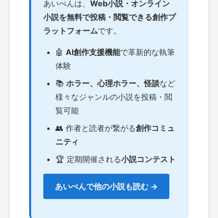
あいぺんは、
Web小説・オンライン
小説を無料で投稿・閲覧できる創作プ
ラットフォーム
です。
🤖
AI創作支援機能
で革新的な執筆
体験
📚
ホラー、心理ホラー、怪談
など
様々なジャンルの小説を投稿・閲
覧可能
👥 作者と読者が繋がる
創作コミュ
ニティ
🏆 定期開催される
小説コンテスト
あいぺんで他の小説も読む →