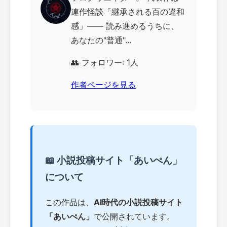
連作怪談「継承される百の違和
感」—— 読み進めるうちに、
あなたの"普通"...
👥 フォロワー: 1人
作者ページを見る
📖 小説投稿サイト「あいぺん」
について
この作品は、
AI時代の小説投稿サイト
「あいぺん」
で公開されています。