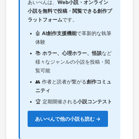
あいぺんは、
Web小説・オンライン
小説を無料で投稿・閲覧できる創作プ
ラットフォーム
です。
🤖
AI創作支援機能
で革新的な執筆
体験
📚
ホラー、心理ホラー、怪談
など
様々なジャンルの小説を投稿・閲
覧可能
👥 作者と読者が繋がる
創作コミュ
ニティ
🏆 定期開催される
小説コンテスト
あいぺんで他の小説も読む →