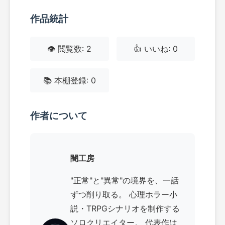
作品統計
👁️ 閲覧数: 2
👍 いいね: 0
📚 本棚登録: 0
作者について
闇工房
"正常"と"異常"の境界を、一話
ずつ削り取る。 心理ホラー小
説・TRPGシナリオを制作する
ソロクリエイター。 代表作は