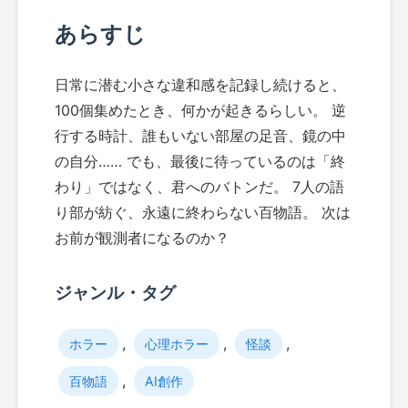
あらすじ
日常に潜む小さな違和感を記録し続けると、
100個集めたとき、何かが起きるらしい。 逆
行する時計、誰もいない部屋の足音、鏡の中
の自分…… でも、最後に待っているのは「終
わり」ではなく、君へのバトンだ。 7人の語
り部が紡ぐ、永遠に終わらない百物語。 次は
お前が観測者になるのか？
ジャンル・タグ
,
,
,
ホラー
心理ホラー
怪談
,
百物語
AI創作