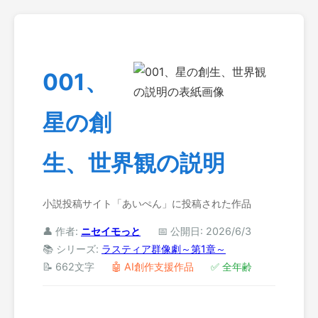
001、
星の創
生、世界観の説明
小説投稿サイト「あいぺん」に投稿された作品
👤 作者:
ニセイモっと
📅 公開日: 2026/6/3
📚 シリーズ:
ラスティア群像劇～第1章～
📝 662文字
🤖 AI創作支援作品
✅ 全年齢