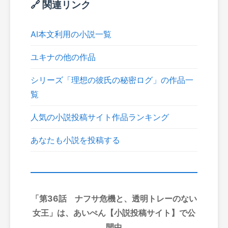
🔗 関連リンク
AI本文利用の小説一覧
ユキナの他の作品
シリーズ「理想の彼氏の秘密ログ」の作品一
覧
人気の小説投稿サイト作品ランキング
あなたも小説を投稿する
「第36話 ナフサ危機と、透明トレーのない
女王」は、あいぺん【小説投稿サイト】で公
開中