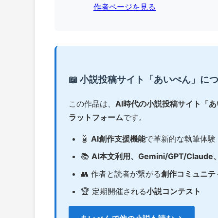
作者ページを見る
📖 小説投稿サイト「あいぺん」に
この作品は、
AI時代の小説投稿サイト「
ラットフォーム
です。
🤖
AI創作支援機能
で革新的な執筆体験
📚
AI本文利用、Gemini/GPT/Claud
👥 作者と読者が繋がる
創作コミュニテ
🏆 定期開催される
小説コンテスト