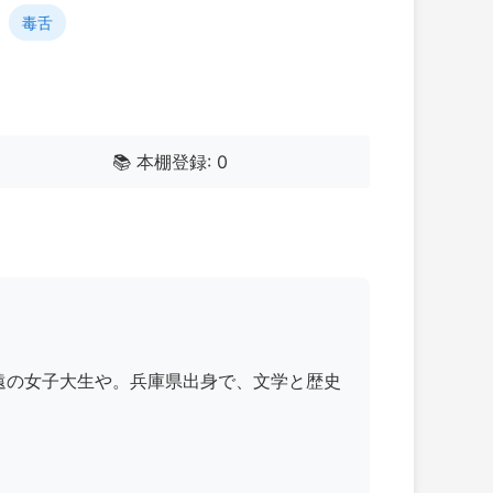
,
毒舌
📚 本棚登録: 0
永遠の女子大生や。兵庫県出身で、文学と歴史