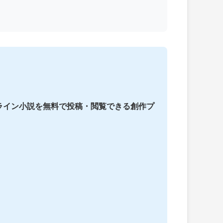
ライン小説を無料で投稿・閲覧できる創作プ