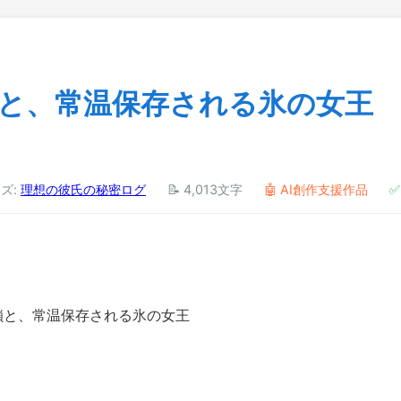
鎖と、常温保存される氷の女王
ーズ:
理想の彼氏の秘密ログ
📝 4,013文字
🤖 AI創作支援作品
✅
封鎖と、常温保存される氷の女王