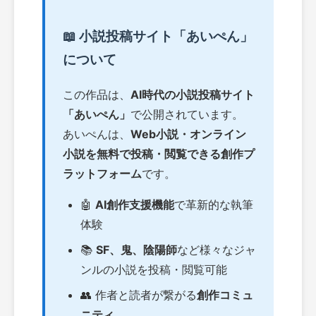
📖 小説投稿サイト「あいぺん」
について
この作品は、
AI時代の小説投稿サイト
「あいぺん」
で公開されています。
あいぺんは、
Web小説・オンライン
小説を無料で投稿・閲覧できる創作プ
ラットフォーム
です。
🤖
AI創作支援機能
で革新的な執筆
体験
📚
SF、鬼、陰陽師
など様々なジャ
ンルの小説を投稿・閲覧可能
👥 作者と読者が繋がる
創作コミュ
ニティ