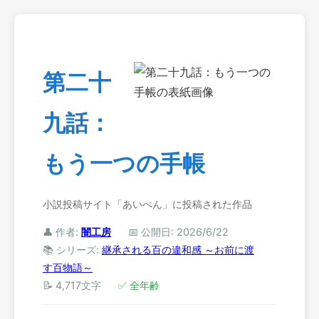
第二十
九話：
もう一つの手帳
小説投稿サイト「あいぺん」に投稿された作品
👤 作者:
闇工房
📅 公開日: 2026/6/22
📚 シリーズ:
継承される百の違和感 ～お前に渡
す百物語～
📝 4,717文字
✅ 全年齢