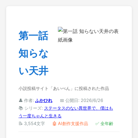
第一話
知らな
い天井
小説投稿サイト「あいぺん」に投稿された作品
👤 作者:
ふかひれ
📅 公開日: 2026/6/26
📚 シリーズ:
ステータスのない異世界で、僕はも
う一度ちゃんと生きる
📝 3,554文字
🤖 AI創作支援作品
✅ 全年齢