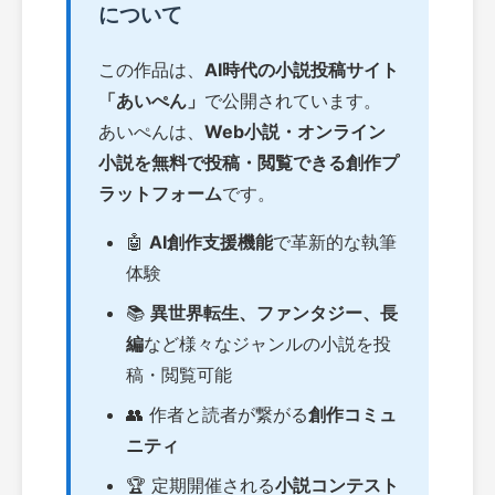
について
この作品は、
AI時代の小説投稿サイト
「あいぺん」
で公開されています。
あいぺんは、
Web小説・オンライン
小説を無料で投稿・閲覧できる創作プ
ラットフォーム
です。
🤖
AI創作支援機能
で革新的な執筆
体験
📚
異世界転生、ファンタジー、長
編
など様々なジャンルの小説を投
稿・閲覧可能
👥 作者と読者が繋がる
創作コミュ
ニティ
🏆 定期開催される
小説コンテスト