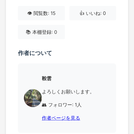
👁️ 閲覧数: 15
👍 いいね: 0
📚 本棚登録: 0
作者について
鞍雲
よろしくお願いします。
👥 フォロワー: 1人
作者ページを見る