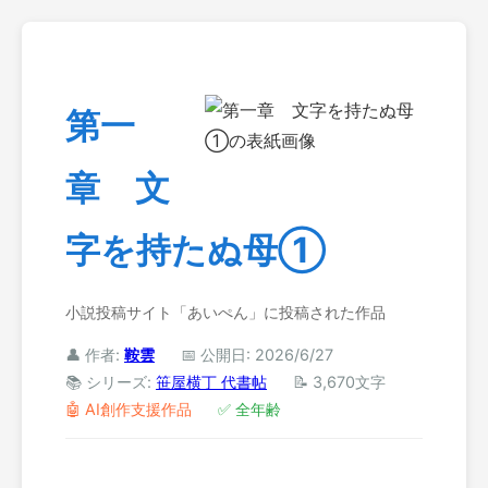
第一
章 文
字を持たぬ母①
小説投稿サイト「あいぺん」に投稿された作品
👤 作者:
鞍雲
📅 公開日: 2026/6/27
📚 シリーズ:
笹屋横丁 代書帖
📝 3,670文字
🤖 AI創作支援作品
✅ 全年齢